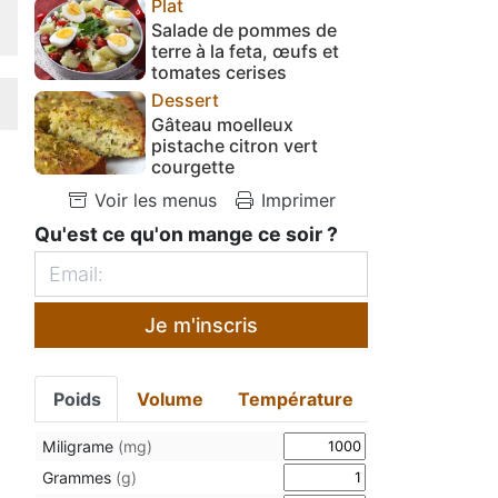
Plat
Salade de pommes de
terre à la feta, œufs et
tomates cerises
Dessert
Gâteau moelleux
pistache citron vert
courgette
Voir les menus
Imprimer
Qu'est ce qu'on mange ce soir ?
Je m'inscris
Poids
Volume
Température
Miligrame
(mg)
Grammes
(g)