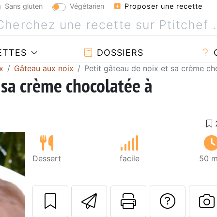
Sans gluten
Végétarien
Proposer une recette
ETTES
DOSSIERS
x
Gâteau aux noix
Petit gâteau de noix et sa crème ch
 sa crème chocolatée à
Dessert
facile
50 m
Envoyer cette r
Imprimer c
Poser