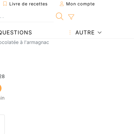
Livre de recettes
Mon compte
QUESTIONS
AUTRE
ocolatée à l'armagnac
in
ecette à un ami
ette page
 une question à l'auteur