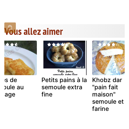
Vous allez aimer
vés de
Petits pains à la
Khobz dar
moule au
semoule extra
"pain fait
omage
fine
maison"
semoule et
farine