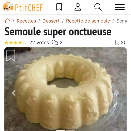
Recettes
Dessert
Recette de semoule
Semou
Semoule super onctueuse
Précédent
Suiv