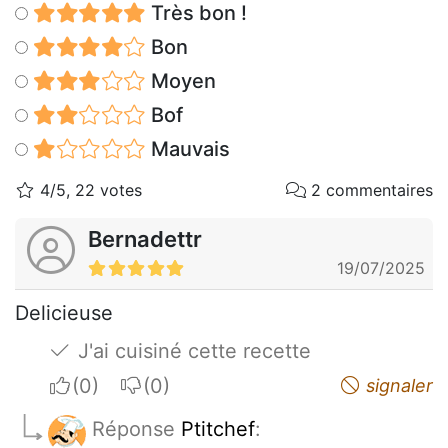
Très bon !
Bon
Moyen
Bof
Mauvais
4/5, 22 votes
2 commentaires
Bernadettr
19/07/2025
Delicieuse
J'ai cuisiné cette recette
I apreciate
I do not appreciate
signaler
Réponse
Ptitchef
: