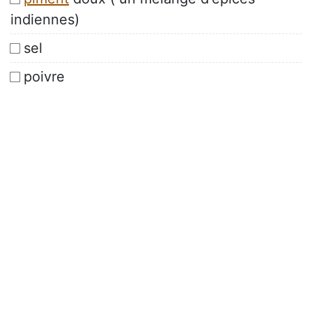
indiennes)
sel
poivre