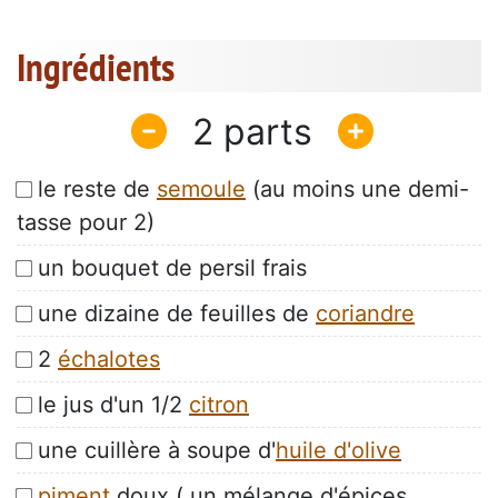
Ingrédients
2
le reste de
semoule
(au moins une demi-
tasse pour 2)
un bouquet de persil frais
une dizaine de feuilles de
coriandre
2
échalotes
le jus d'un 1/2
citron
une cuillère à soupe d'
huile d'olive
piment
doux ( un mélange d'épices