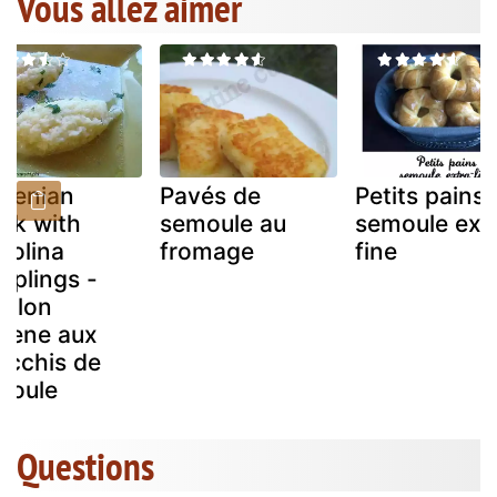
Vous allez aimer
ovenian
Pavés de
Petits pains 
ck with
semoule au
semoule ext
molina
fromage
fine
mplings -
illon
ovene aux
occhis de
moule
Questions