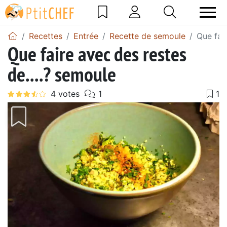
Recettes
Entrée
Recette de semoule
Que fai
Que faire avec des restes
de....? semoule