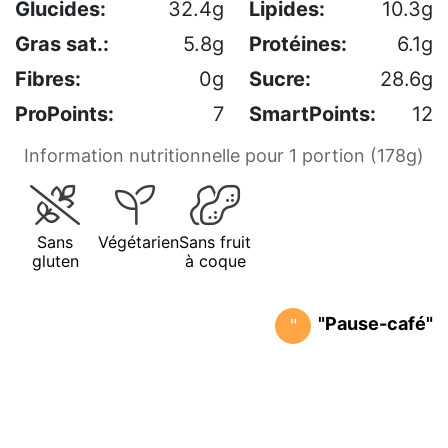
Glucides:
32.4g
Lipides:
10.3g
Gras sat.:
5.8g
Protéines:
6.1g
Fibres:
0g
Sucre:
28.6g
ProPoints:
7
SmartPoints:
12
Information nutritionnelle pour 1 portion (178g)
Sans
Végétarien
Sans fruit
gluten
à coque
"Pause-café"
"