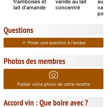
a
framboises et
vanille au lait
au l
lait d'amande
concentré
vani
poi
Questions
Poser une question à l'auteur
Photos des membres
Publier votre photo de cette recette
Accord vin : Que boire avec ?