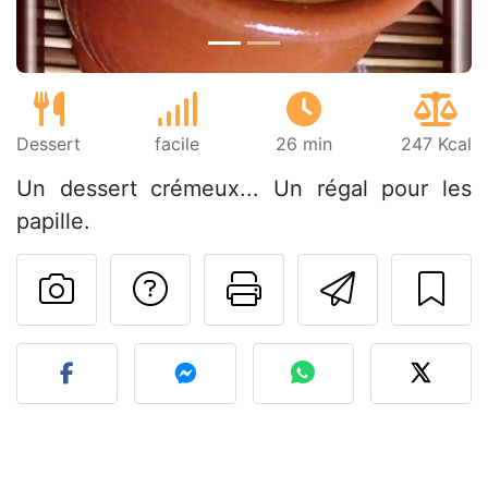
Dessert
facile
26 min
247 Kcal
Un dessert crémeux... Un régal pour les
papille.
Poser une question
Imprimer cet
Envoyer
Publier votre photo de cet