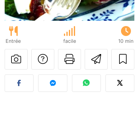
Entrée
facile
10 min
Poser une question
Imprimer cet
Envoyer
Publier votre photo de cet