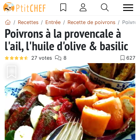
Recettes
Entrée
Recette de poivrons
Poivrons
Poivrons à la provencale à
l'ail, l'huile d'olive & basilic