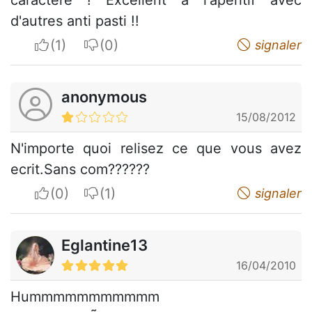
caractère ! Excellent à l'apéritif avec
d'autres anti pasti !!
I apreciate
I do not appreciate
signaler
anonymous
15/08/2012
N'importe quoi relisez ce que vous avez
ecrit.Sans com??????
I apreciate
I do not appreciate
signaler
Eglantine13
16/04/2010
Hummmmmmmmmmm