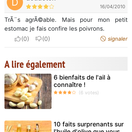
D
16/04/2010
TrÃ¨s agrÃ©able. Mais pour mon petit
estomac je fais confire les poivrons.
I apreciate
I do not appreciate
signaler
A lire également
6 bienfaits de l'ail à
connaître !
10 faits surprenants sur
l'huile d'olive que vous