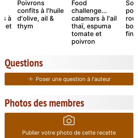
Poivrons
Food
Sou
ux
confits à l'huile
challenge...
poi
ns à
d'olive, ail &
calamars à l'ail
rou
il et
thym
thaï, espuma
bour
a
tomate et
fine
poivron
Questions
Poser une question à l'auteur
Photos des membres
Publier votre photo de cette recette