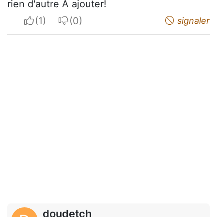
rien d'autre Ã ajouter!
I apreciate
I do not appreciate
signaler
doudetch