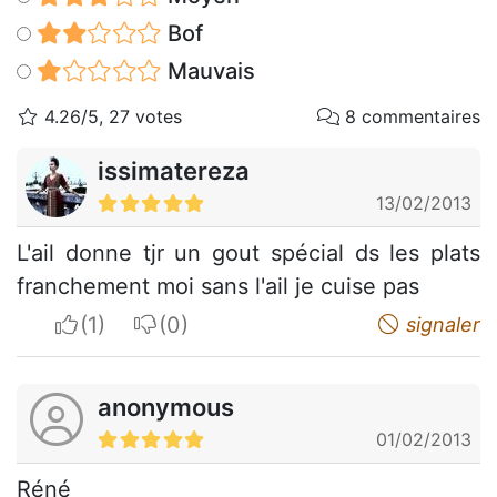
Bof
Mauvais
4.26/5, 27 votes
8 commentaires
issimatereza
13/02/2013
L'ail donne tjr un gout spécial ds les plats
franchement moi sans l'ail je cuise pas
I apreciate
I do not appreciate
signaler
anonymous
01/02/2013
Réné