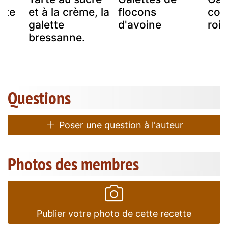
tte
et à la crème, la
flocons
cou
"
galette
d'avoine
rois
bressanne.
Questions
Poser une question à l'auteur
Photos des membres
Publier votre photo de cette recette