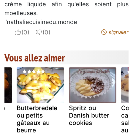
crème liquide afin qu'elles soient plus
moelleuses.
"nathaliecuisinedu.monde
I apreciate
I do not appreciate
signaler
Vous allez aimer
le
Butterbredele
Spritz ou
Coo
ou petits
Danish butter
car
gâteaux au
cookies
sal
beurre
au l