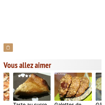
Vous allez aimer
Tarte au sucre
Galettes de
Gât