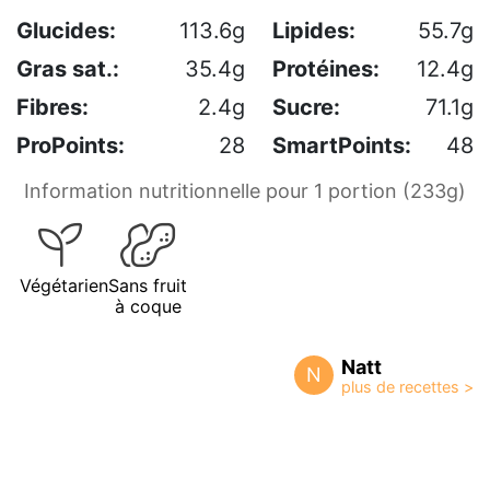
Glucides:
113.6g
Lipides:
55.7g
Gras sat.:
35.4g
Protéines:
12.4g
Fibres:
2.4g
Sucre:
71.1g
ProPoints:
28
SmartPoints:
48
Information nutritionnelle pour 1 portion (233g)
Végétarien
Sans fruit
à coque
Natt
N