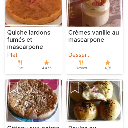
Quiche lardons
Crèmes vanille au
fumés et
mascarpone
mascarpone
Plat
Dessert
Plat
4.4 / 5
Dessert
4 / 5