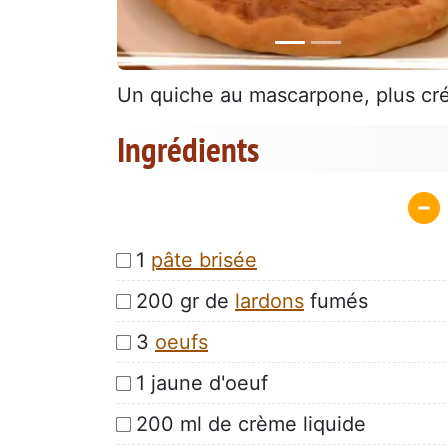
Un quiche au mascarpone, plus cré
Ingrédients
1
pâte brisée
200 gr de
lardons
fumés
3
oeufs
1 jaune d'oeuf
200 ml de crème liquide