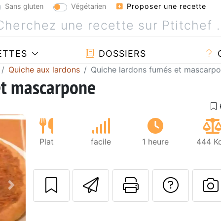
Sans gluten
Végétarien
Proposer une recette
ETTES
DOSSIERS
Quiche aux lardons
Quiche lardons fumés et mascarp
et mascarpone
Plat
facile
1 heure
444 Kc
Envoyer cette r
Imprimer c
Poser
Suivant
P