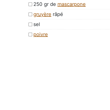
250 gr de
mascarpone
gruyère
râpé
sel
poivre