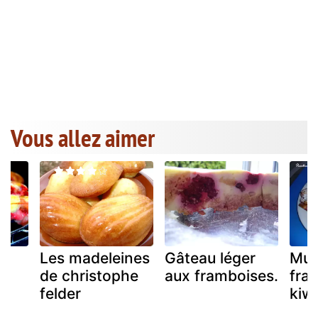
Vous allez aimer
Les madeleines
Gâteau léger
Muf
de christophe
aux framboises.
frai
felder
kiwi