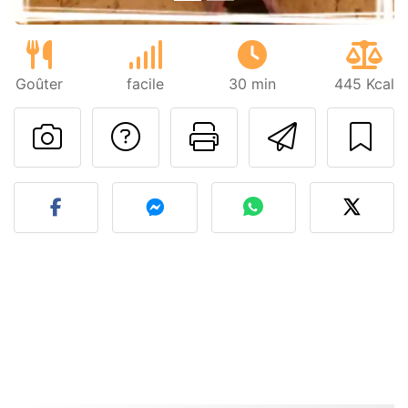
Goûter
facile
30 min
445 Kcal
Poser une question
Imprimer cet
Envoyer
Publier votre photo de cet