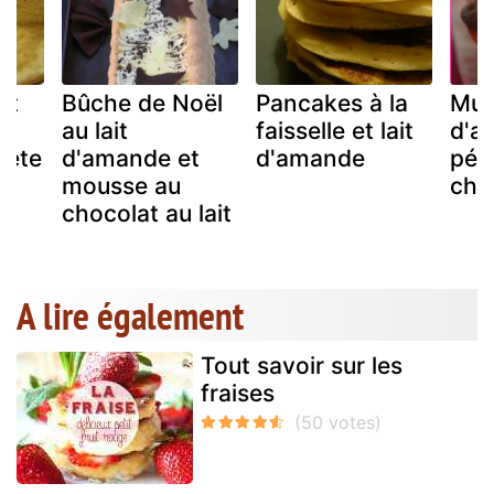
it
Bûche de Noël
Pancakes à la
Muff
t
au lait
faisselle et lait
d'a
lète
d'amande et
d'amande
pép
mousse au
cho
chocolat au lait
A lire également
Tout savoir sur les
fraises