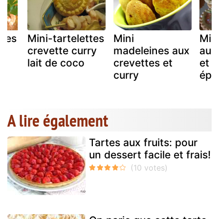
ttes
Mini-tartelettes
Mini
Mini
crevette curry
madeleines aux
aux
lait de coco
crevettes et
et l
curry
épi
A lire également
Tartes aux fruits: pour
un dessert facile et frais!