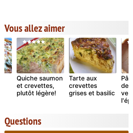
Vous allez aimer
Quiche saumon
Tarte aux
Pât
et crevettes,
crevettes
de c
t
plutôt légère!
grises et basilic
ver
l'ép
Questions