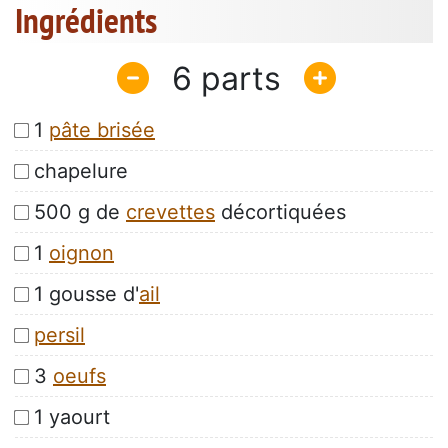
Ingrédients
6
1
pâte brisée
chapelure
500 g de
crevettes
décortiquées
1
oignon
1 gousse d'
ail
persil
3
oeufs
1 yaourt