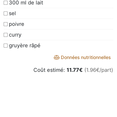
300 ml de lait
sel
poivre
curry
gruyère râpé
Données nutritionnelles
Coût estimé:
11.77
€
(1.96€/part)