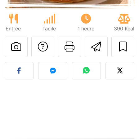
Entrée
facile
1 heure
390 Kcal
Poser une question
Imprimer cet
Envoyer
Publier votre photo de cet