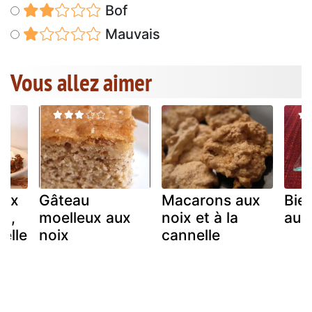
Bof
Mauvais
Vous allez aimer
eux
Gâteau
Macarons aux
Bie
ux,
moelleux aux
noix et à la
aux
elle
noix
cannelle