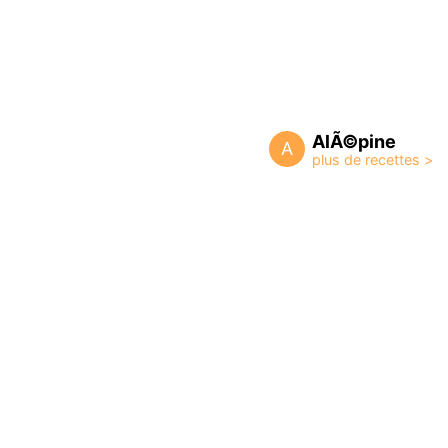
AlÃ©pine
A