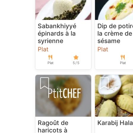
Sabankhiyyé
Dip de poti
épinards à la
la crème de
syrienne
sésame
Plat
Plat
Plat
5 / 5
Plat
Ragoût de
Karabij Hal
haricots à