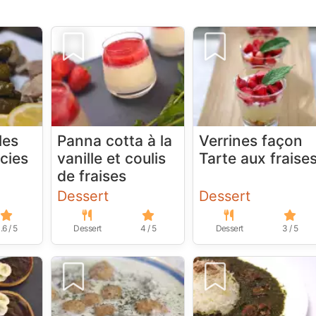
les
Panna cotta à la
Verrines façon
rcies
vanille et coulis
Tarte aux fraise
de fraises
Dessert
Dessert
.6 / 5
Dessert
4 / 5
Dessert
3 / 5