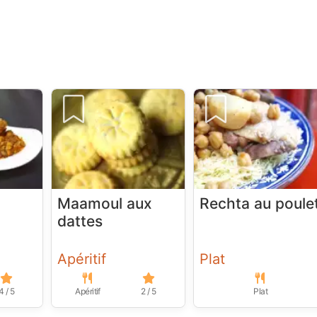
Maamoul aux
Rechta au poule
dattes
Apéritif
Plat
4 / 5
Apéritif
2 / 5
Plat