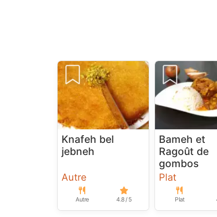
Knafeh bel
Bameh et
jebneh
Ragoût de
gombos
Autre
Plat
Autre
4.8 / 5
Plat