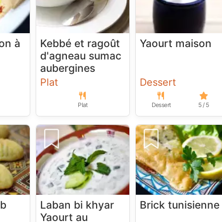
ron à
Kebbé et ragoût
Yaourt maison
d'agneau sumac
aubergines
Plat
Dessert
Plat
Dessert
5 / 5
ab
Laban bi khyar
Brick tunisienne
Yaourt au