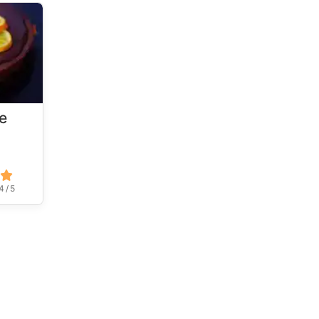
e
4 / 5