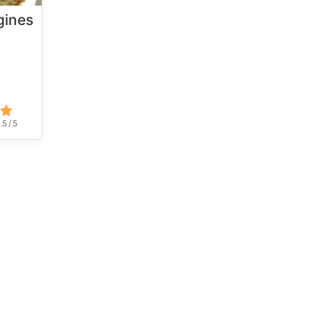
gines
.5 / 5