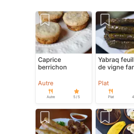
Caprice
Yabraq feuil
berrichon
de vigne fa
Autre
Plat
Autre
5 / 5
Plat
4