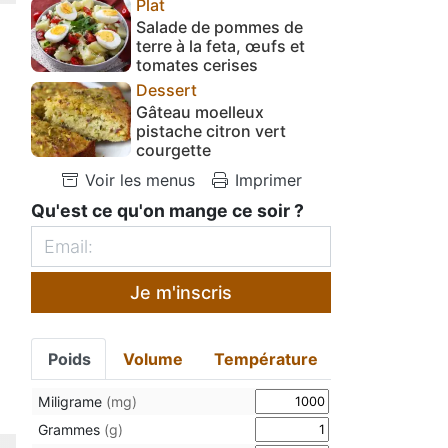
Plat
Salade de pommes de
terre à la feta, œufs et
tomates cerises
Dessert
Gâteau moelleux
pistache citron vert
courgette
Voir les menus
Imprimer
Qu'est ce qu'on mange ce soir ?
Je m'inscris
Poids
Volume
Température
Miligrame
(mg)
Grammes
(g)