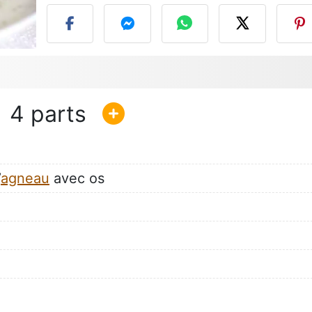
4
’
agneau
avec os