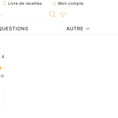
Livre de recettes
Mon compte
QUESTIONS
AUTRE
cal
ecette à un ami
ette page
 une question à l'auteur
ublier votre photo de cette r