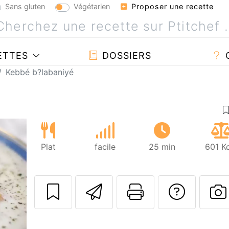
Sans gluten
Végétarien
Proposer une recette
ETTES
DOSSIERS
Kebbé b?labaniyé
Plat
facile
25 min
601 K
Envoyer cette r
Imprimer c
Poser
P