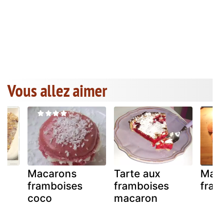
Vous allez aimer
Macarons
Tarte aux
Mac
t
framboises
framboises
fram
coco
macaron