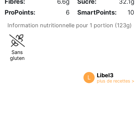
Fibres:
6.6g
Sucre:
32.1g
ProPoints:
6
SmartPoints:
10
Information nutritionnelle pour 1 portion (123g)
Sans
gluten
Libel3
L