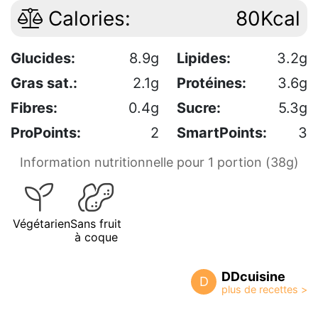
Calories:
80Kcal
Glucides:
8.9g
Lipides:
3.2g
Gras sat.:
2.1g
Protéines:
3.6g
Fibres:
0.4g
Sucre:
5.3g
ProPoints:
2
SmartPoints:
3
Information nutritionnelle pour 1 portion (38g)
Végétarien
Sans fruit
à coque
DDcuisine
D