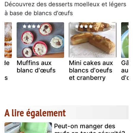
Découvrez des desserts moelleux et légers
à base de blancs d'œufs
u de
Muffins aux
Mini cakes aux
Gât
blanc d'œufs
blancs d'oeufs
aux
ufs
et cranberry
d'œ
A lire également
Peut-on manger des