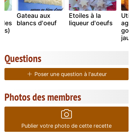
ge
Gateau aux
Etoiles à la
Util
r les
blancs d'oeuf
liqueur d'oeufs
agr
ufs)
gou
jau
Questions
Poser une question à l'auteur
Photos des membres
Publier votre photo de cette recette