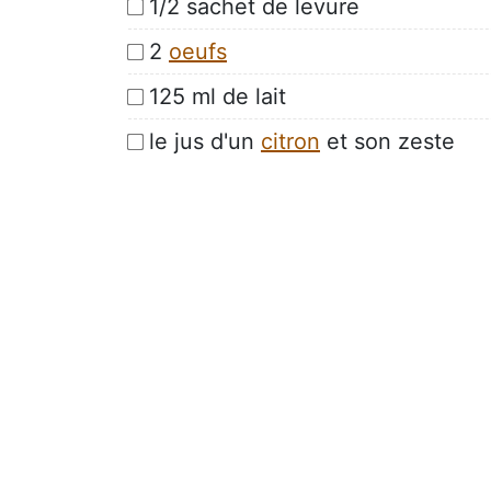
1/2 sachet de levure
2
oeufs
125 ml de lait
le jus d'un
citron
et son zeste