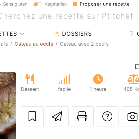
Sans gluten
Végétarien
Proposer une recette
ETTES
DOSSIERS
eufs
Gateau au oeufs
Gateau avec 2 oeufs
Dessert
facile
1 heure
405 Kc
Envoyer cette r
Imprimer c
Poser
Suivant
P