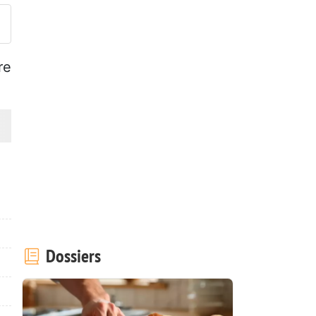
re
Dossiers