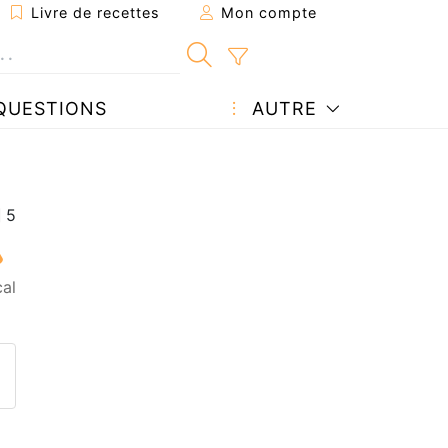
Livre de recettes
Mon compte
QUESTIONS
AUTRE
al
ecette à un ami
ette page
 une question à l'auteur
ublier votre photo de cette r