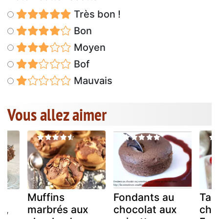
Très bon !
Bon
Moyen
Bof
Mauvais
Vous allez aimer
Muffins
Fondants au
Tab
r,
marbrés aux
chocolat aux
cho