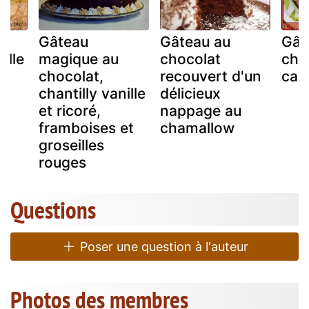
Gâteau
Gâteau au
Gât
ille
magique au
chocolat
cho
chocolat,
recouvert d'un
cara
chantilly vanille
délicieux
et ricoré,
nappage au
framboises et
chamallow
groseilles
rouges
Questions
Poser une question à l'auteur
Photos des membres