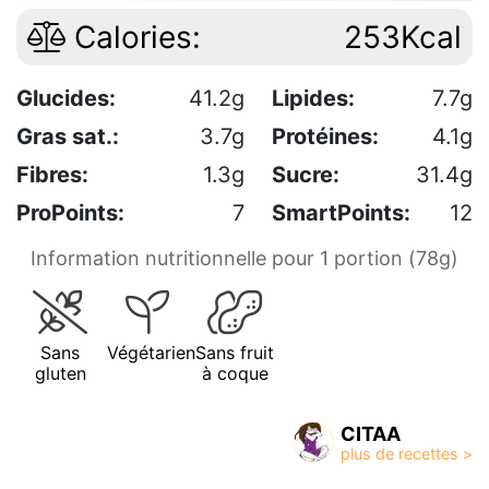
Calories:
253Kcal
Glucides:
41.2g
Lipides:
7.7g
Gras sat.:
3.7g
Protéines:
4.1g
Fibres:
1.3g
Sucre:
31.4g
ProPoints:
7
SmartPoints:
12
Information nutritionnelle pour 1 portion (78g)
Sans
Végétarien
Sans fruit
gluten
à coque
CITAA