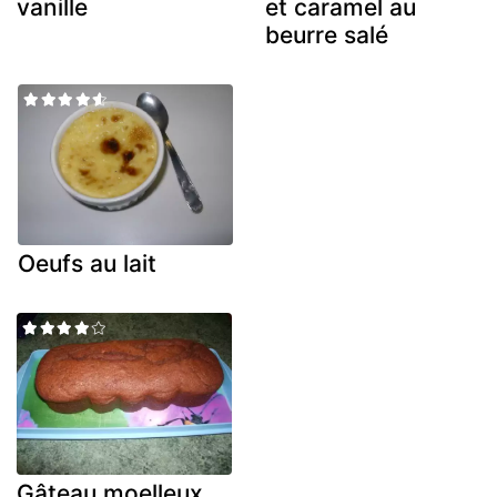
vanille
et caramel au
beurre salé
Oeufs au lait
Gâteau moelleux