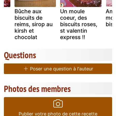
t
Bûche aux
Un moule
Ama
biscuits de
coeur, des
moe
reims, sirop au
biscuits roses,
bisc
kirsh et
st valentin
chocolat
express !!
Questions
Poser une question à l'auteur
Photos des membres
Publier votre photo de cette recette