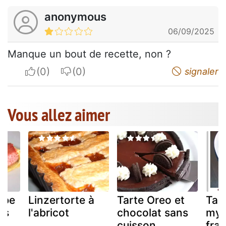
anonymous
06/09/2025
Manque un bout de recette, non ?
I apreciate
I do not appreciate
signaler
Vous allez aimer
rbe
Linzertorte à
Tarte Oreo et
Tar
es
l'abricot
chocolat sans
myrt
cuisson
fra