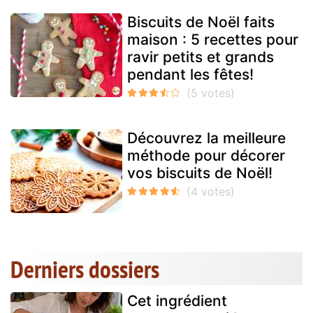
Biscuits de Noël faits
maison : 5 recettes pour
ravir petits et grands
pendant les fêtes!
Découvrez la meilleure
méthode pour décorer
vos biscuits de Noël!
Derniers dossiers
Cet ingrédient