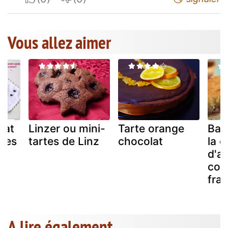
Vous allez aimer
lat
Linzer ou mini-
Tarte orange
Bake
uges
tartes de Linz
chocolat
la 
d'a
n
con
fra
A lire également