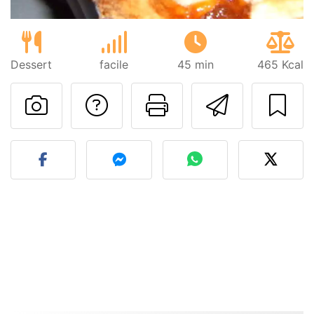
Dessert
facile
45 min
465 Kcal
Poser une question
Imprimer cet
Envoyer
Publier votre photo de cet