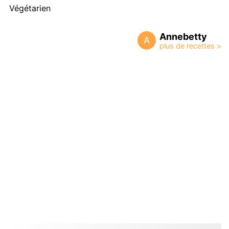
Végétarien
Annebetty
A