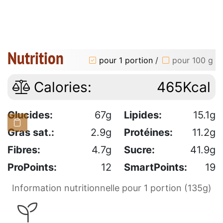
Nutrition
pour 1 portion
/
pour 100 g
Calories:
465Kcal
Glucides:
67g
Lipides:
15.1g
Gras sat.:
2.9g
Protéines:
11.2g
Fibres:
4.7g
Sucre:
41.9g
ProPoints:
12
SmartPoints:
19
Information nutritionnelle pour 1 portion (135g)