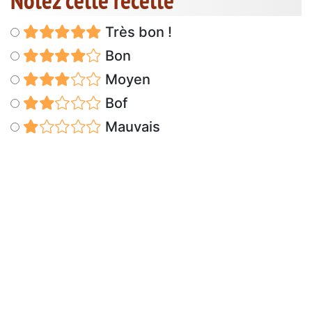
Notez cette recette
Très bon !
Bon
Moyen
Bof
Mauvais