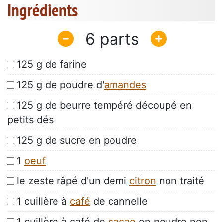
Ingrédients
6
125 g de farine
125 g de poudre d'
amandes
125 g de beurre tempéré découpé en
petits dés
125 g de sucre en poudre
1
oeuf
le zeste râpé d'un demi
citron
non traité
1 cuillère à
café
de cannelle
1 cuillère à café de
cacao
en poudre non