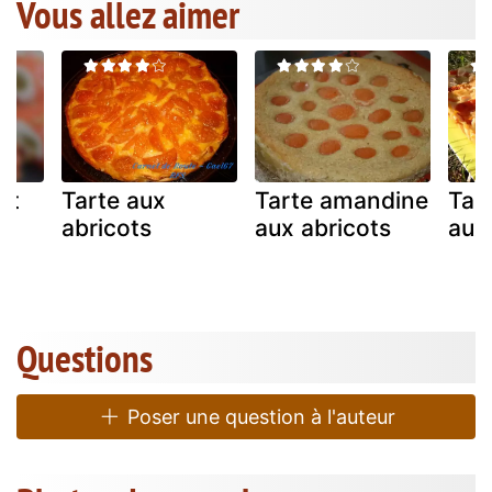
Vous allez aimer
et
Tarte aux
Tarte amandine
Tar
n
abricots
aux abricots
aux
s
Questions
Poser une question à l'auteur