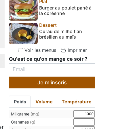
Plat
Burger au poulet pané à
la coréenne
Dessert
Curau de milho flan
brésilien au maïs
Voir les menus
Imprimer
Qu'est ce qu'on mange ce soir ?
Je m'inscris
Poids
Volume
Température
Miligrame
(mg)
Grammes
(g)
er