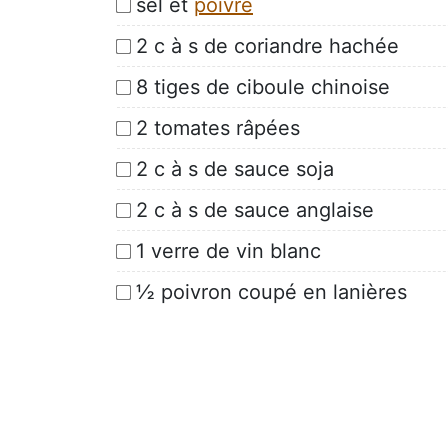
sel et
poivre
2 c à s de coriandre hachée
8 tiges de ciboule chinoise
2 tomates râpées
2 c à s de sauce soja
2 c à s de sauce anglaise
1 verre de vin blanc
½ poivron coupé en lanières