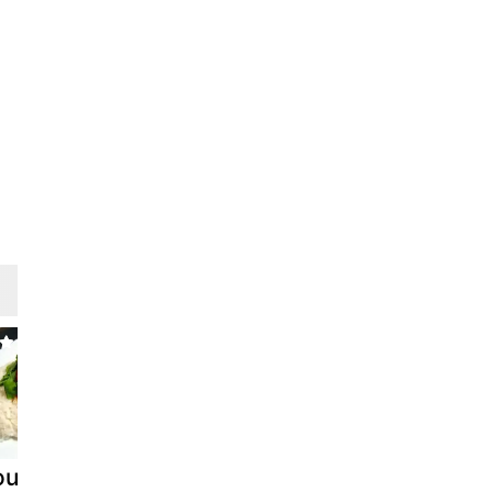
oulpes au
Little poulpe au
Poulpe au