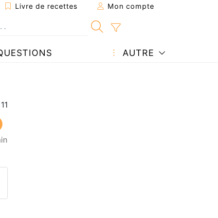
Livre de recettes
Mon compte
QUESTIONS
AUTRE
in
ecette à un ami
ette page
 une question à l'auteur
ublier votre photo de cette r