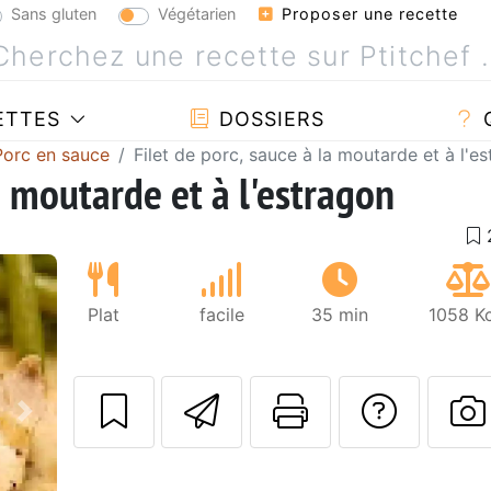
Sans gluten
Végétarien
Proposer une recette
ETTES
DOSSIERS
Porc en sauce
Filet de porc, sauce à la moutarde et à l'e
la moutarde et à l'estragon
Plat
facile
35 min
1058 Kc
Envoyer cette r
Imprimer c
Poser
Suivant
P