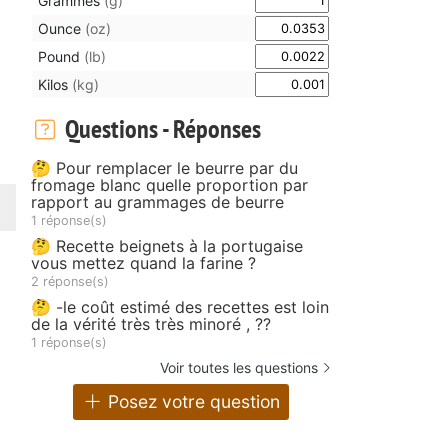
Grammes
(g)
Ounce
(oz)
Pound
(lb)
Kilos
(kg)
Questions - Réponses
🤔 Pour remplacer le beurre par du
fromage blanc quelle proportion par
rapport au grammages de beurre
1 réponse(s)
🤔 Recette beignets à la portugaise
vous mettez quand la farine ?
2 réponse(s)
🤔 -le coût estimé des recettes est loin
de la vérité très très minoré , ??
1 réponse(s)
Voir toutes les questions
Posez votre question