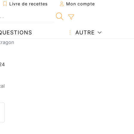
Livre de recettes
Mon compte
QUESTIONS
AUTRE
stragon
al
ecette à un ami
ette page
 une question à l'auteur
ublier votre photo de cette r