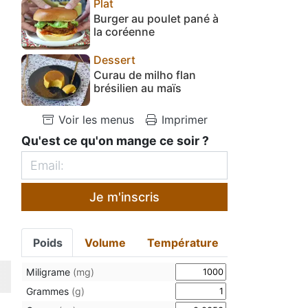
Plat
Burger au poulet pané à
la coréenne
Dessert
Curau de milho flan
brésilien au maïs
Voir les menus
Imprimer
Qu'est ce qu'on mange ce soir ?
Je m'inscris
Poids
Volume
Température
Miligrame
(mg)
Grammes
(g)