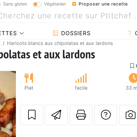
Sans gluten
Végétarien
Proposer une recette
ETTES
DOSSIERS
s
Haricots blancs aux chipolatas et aux lardons
polatas et aux lardons
Plat
facile
33 m
Envoyer cette r
Imprimer c
Poser
P