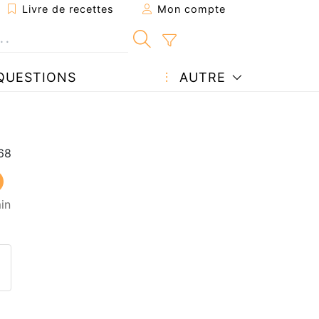
Livre de recettes
Mon compte
QUESTIONS
AUTRE
in
ecette à un ami
ette page
 une question à l'auteur
ublier votre photo de cette r