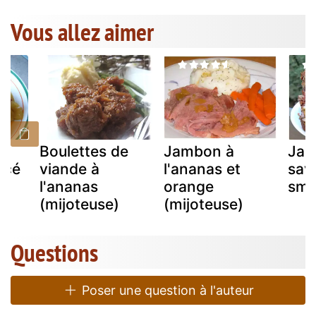
Vous allez aimer
Boulettes de
Jambon à
Jam
acé
viande à
l'ananas et
sav
l'ananas
orange
smo
(mijoteuse)
(mijoteuse)
Questions
Poser une question à l'auteur