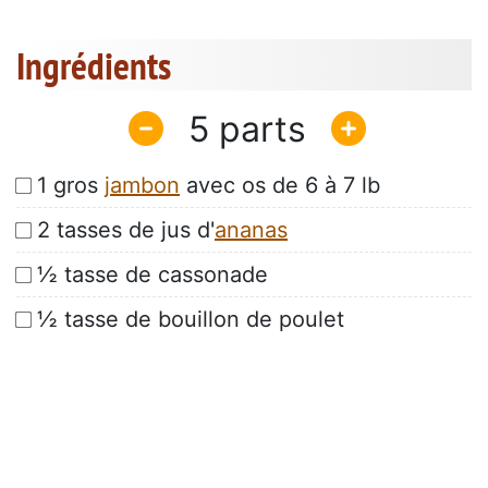
Ingrédients
5
1 gros
jambon
avec os de 6 à 7 lb
2 tasses de jus d'
ananas
½ tasse de cassonade
½ tasse de bouillon de poulet