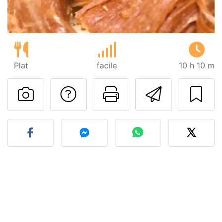
Plat
facile
10 h 10 m
Poser une question
Imprimer cet
Envoyer
Publier votre photo de cet