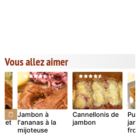
Vous allez aimer
x
Jambon à
Cannellonis de
Pud
s et
l'ananas à la
jambon
jam
s
mijoteuse
fro