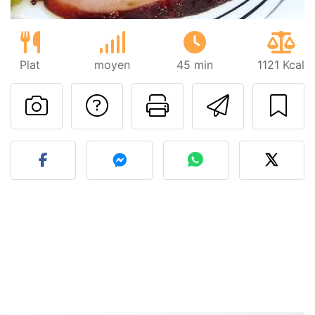
Plat
moyen
45 min
1121 Kcal
Poser une question
Imprimer cet
Envoyer
Publier votre photo de cet