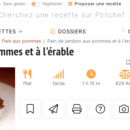
Sans gluten
Végétarien
Proposer une recette
ETTES
DOSSIERS
Pain aux pommes
Pain de jambon aux pommes et à l'ér
mes et à l'érable
Plat
facile
1 h 15 m
829 Kc
Envoyer cette r
Imprimer c
Poser
P