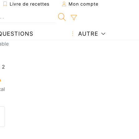
Livre de recettes
Mon compte
QUESTIONS
AUTRE
able
al
ecette à un ami
ette page
 une question à l'auteur
ublier votre photo de cette r