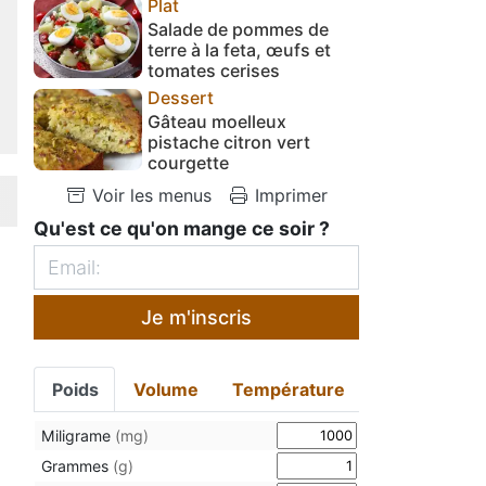
Plat
Salade de pommes de
terre à la feta, œufs et
tomates cerises
Dessert
Gâteau moelleux
pistache citron vert
courgette
Voir les menus
Imprimer
Qu'est ce qu'on mange ce soir ?
Je m'inscris
Poids
Volume
Température
Miligrame
(mg)
Grammes
(g)