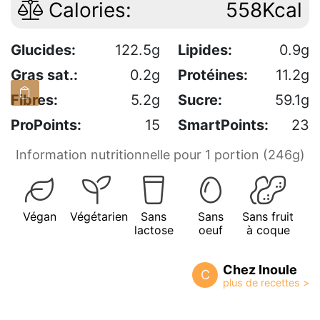
Calories:
558Kcal
Glucides:
122.5g
Lipides:
0.9g
Gras sat.:
0.2g
Protéines:
11.2g
Fibres:
5.2g
Sucre:
59.1g
ProPoints:
15
SmartPoints:
23
Information nutritionnelle pour 1 portion (246g)
Végan
Végétarien
Sans
Sans
Sans fruit
lactose
oeuf
à coque
Chez Inoule
C