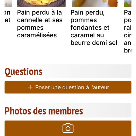
mbon
Pain perdu à la
Pain perdu,
Pai
 et
cannelle et ses
pommes
pom
pommes
fondantes et
rais
caramélisées
caramel au
cin
beurre demi sel
and
bre
Questions
Poser une question à l'auteur
Photos des membres