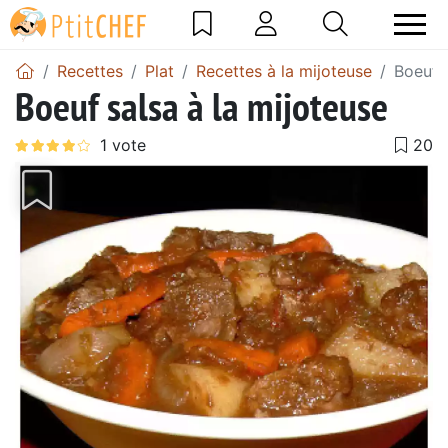
Recettes
Plat
Recettes à la mijoteuse
Boeuf s
Boeuf salsa à la mijoteuse