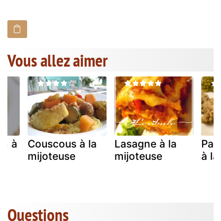
Vous allez aimer
in à
Couscous à la
Lasagne à la
Pai
mijoteuse
mijoteuse
à la
Questions