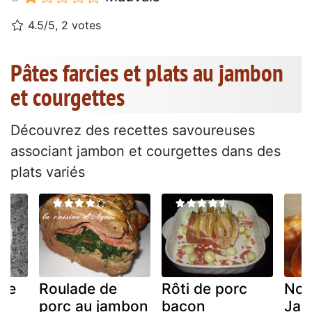
4.5/5, 2 votes
Pâtes farcies et plats au jambon
et courgettes
Découvrez des recettes savoureuses
associant jambon et courgettes dans des
plats variés
 de
Roulade de
Rôti de porc
Noi
porc au jambon
bacon
Jac