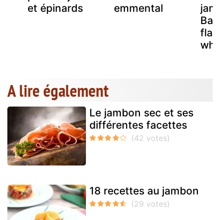
et épinards
emmental
jam
Bay
fla
whi
A lire également
Le jambon sec et ses
différentes facettes
18 recettes au jambon