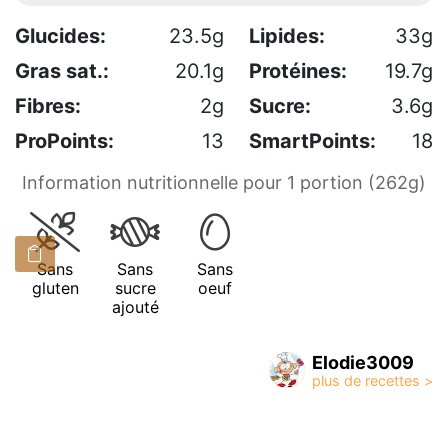
Glucides:
23.5g
Lipides:
33g
Gras sat.:
20.1g
Protéines:
19.7g
Fibres:
2g
Sucre:
3.6g
ProPoints:
13
SmartPoints:
18
Information nutritionnelle pour 1 portion (262g)
Sans
Sans
Sans
gluten
sucre
oeuf
ajouté
Elodie3009