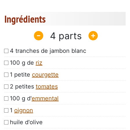
Ingrédients
4
4 tranches de jambon blanc
100 g de
riz
1 petite
courgette
2 petites
tomates
100 g d'
emmental
1
oignon
huile d'olive