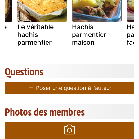
de
Le véritable
Hachis
Hac
hachis
parmentier
par
parmentier
maison
faci
Questions
Poser une question à l'auteur
Photos des membres