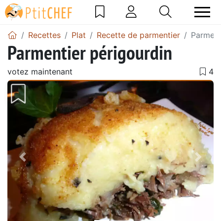
Recettes
Plat
Recette de parmentier
Parment
Parmentier périgourdin
votez maintenant
Précédent
Suiv