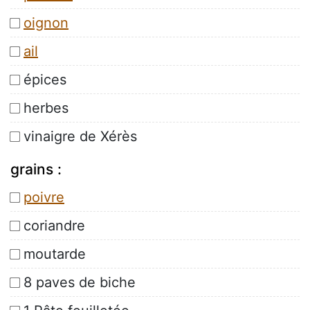
oignon

ail

épices 
herbes 
vinaigre de Xérès 
grains :
poivre

coriandre
moutarde
8 paves de biche