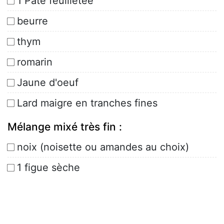
1 Pâte feuilletée
beurre 
thym
romarin
Jaune d'oeuf
Lard maigre en tranches fines
Mélange mixé très fin :
noix (noisette ou amandes au choix)
1 figue sèche