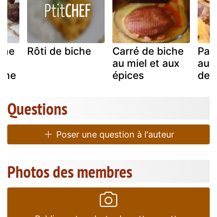
che
Rôti de biche
Carré de biche
Pav
au miel et aux
aux 
nne
épices
de 
Questions
Poser une question à l'auteur
Photos des membres