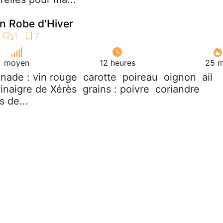
n Robe d'Hiver
moyen
12 heures
25 m
nade : vin rouge  carotte  poireau  oignon  ail 
vinaigre de Xérès  grains : poivre  coriandre
 de...