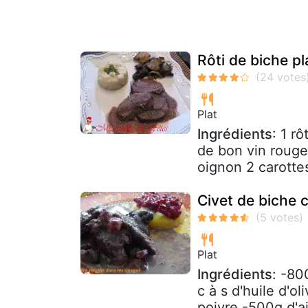
Rôti de biche pl
Plat
Ingrédients
: 1 r
de bon vin rouge 
oignon 2 carottes
Civet de biche 
Plat
Ingrédients
: -80
c à s d'huile d'o
poivre -500g d'ai