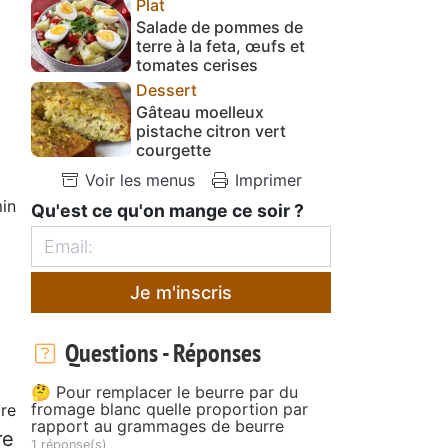
Plat
Salade de pommes de
terre à la feta, œufs et
tomates cerises
Dessert
Gâteau moelleux
pistache citron vert
courgette
Voir les menus
Imprimer
in
Qu'est ce qu'on mange ce soir ?
Je m'inscris
Questions - Réponses
🤔 Pour remplacer le beurre par du
fromage blanc quelle proportion par
ure
rapport au grammages de beurre
re
1 réponse(s)