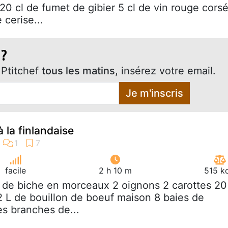
 20 cl de fumet de gibier 5 cl de vin rouge cors
 cerise...
 ?
Ptitchef
tous les matins
, insérez votre email.
Je m'inscris
 la finlandaise
facile
2 h 10 m
515 k
g de biche en morceaux 2 oignons 2 carottes 20
/2 L de bouillon de boeuf maison 8 baies de
s branches de...