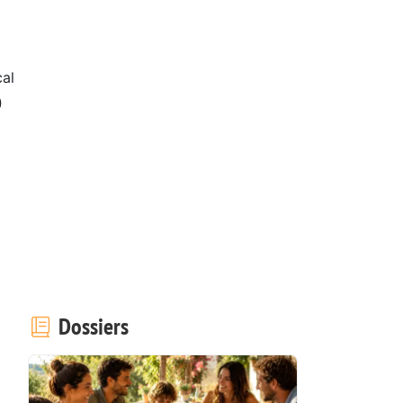
al
0
Dossiers