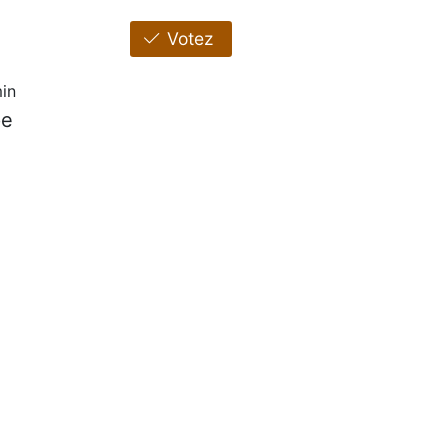
Votez
in
pe