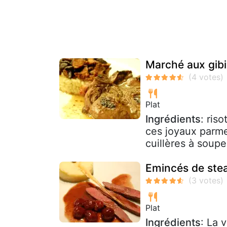
Marché aux gibi
Plat
Ingrédients
: ris
ces joyaux parme
cuillères à soupe
Emincés de stea
Plat
Ingrédients
: La 