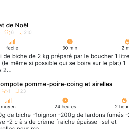
at de Noël
facile
30 min
2 m
ôti de biche de 2 kg préparé par le boucher 1 litr
(le même si possible qui se boira sur le plat) 1
 2...
compote pomme-poire-coing et airelles
moyen
24 heures
2 heur
0g de biche -1oignon -200g de lardons fumés -
live -2 c à s de crème fraiche épaisse -sel et
relles pour ma...