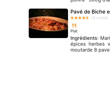
Pavé de Biche e
Plat
Ingrédients
: Mari
épices  herbes  
moutarde 8 paves