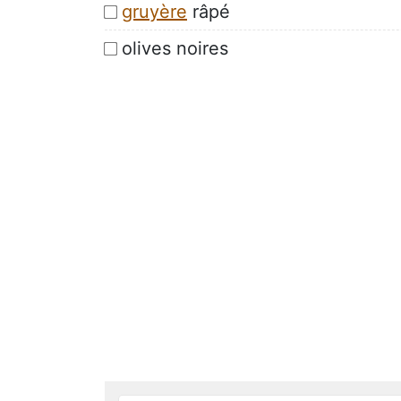
gruyère
râpé
olives noires