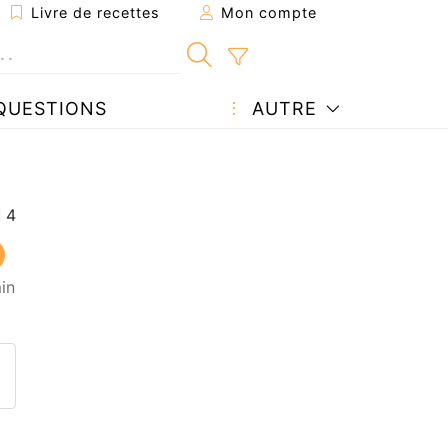
Livre de recettes
Mon compte
QUESTIONS
AUTRE
in
ecette à un ami
ette page
 une question à l'auteur
ublier votre photo de cette r