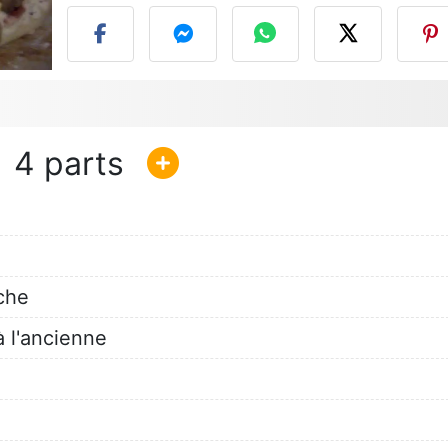
4
îche
 l'ancienne