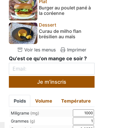
Plat
Burger au poulet pané à
la coréenne
Dessert
Curau de milho flan
brésilien au maïs
Voir les menus
Imprimer
Qu'est ce qu'on mange ce soir ?
Je m'inscris
Poids
Volume
Température
Miligrame
(mg)
Grammes
(g)