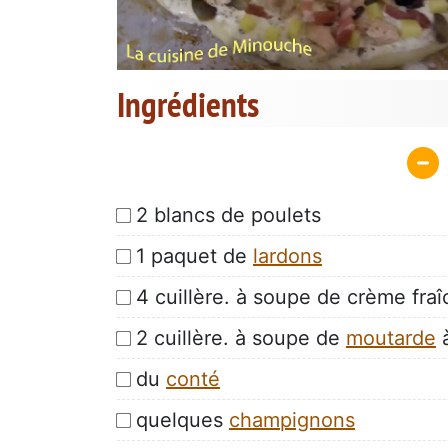
Ingrédients
2 blancs de poulets
1 paquet de
lardons
4 cuillère. à soupe de crème fra
2 cuillère. à soupe de
moutarde
à
du
conté
quelques
champignons