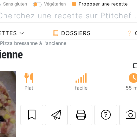
Sans gluten
Végétarien
Proposer une recette
ETTES
DOSSIERS
Pizza bressanne à l'ancienne
cienne
Plat
facile
55 m
Envoyer cette r
Imprimer c
Poser
P