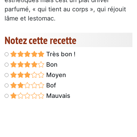
esthétiques mais cest un plat dhiver
parfumé, « qui tient au corps », qui réjouit
lâme et lestomac.
Notez cette recette
Très bon !
Bon
Moyen
Bof
Mauvais