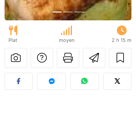
Plat
moyen
2 h 15 m
Poser une question
Imprimer cet
Envoyer
Publier votre photo de cet