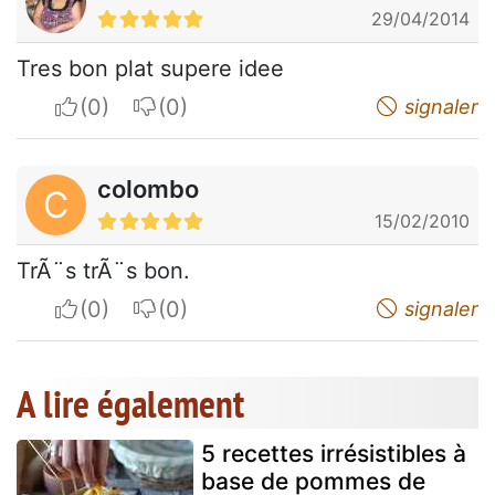
29/04/2014
Tres bon plat supere idee
I apreciate
I do not appreciate
signaler
colombo
C
15/02/2010
TrÃ¨s trÃ¨s bon.
I apreciate
I do not appreciate
signaler
A lire également
5 recettes irrésistibles à
base de pommes de