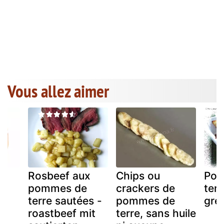
Vous allez aimer
Rosbeef aux
Chips ou
Pom
à
pommes de
crackers de
terr
terre sautées -
pommes de
gre
roastbeef mit
terre, sans huile