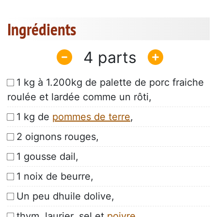
Ingrédients
4
1 kg à 1.200kg de palette de porc fraiche
roulée et lardée comme un rôti,
1 kg de
pommes de terre
,
2 oignons rouges,
1 gousse dail,
1 noix de beurre,
Un peu dhuile dolive,
thym, laurier, sel et
poivre
.