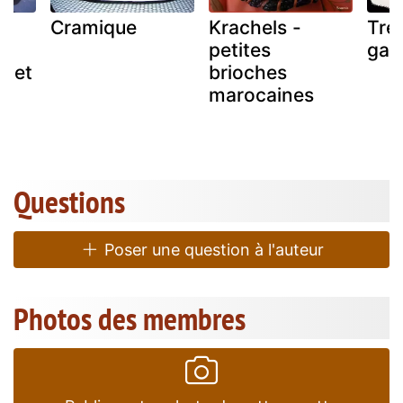
Cramique
Krachels -
Tre
petites
gar
s et
brioches
e
marocaines
Questions
Poser une question à l'auteur
Photos des membres