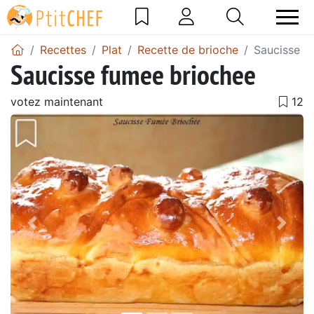
Recettes
Plat
Recette de brioche
Saucisse f
Saucisse fumee briochee
votez maintenant
Précédent
Suiv