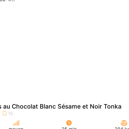
 au Chocolat Blanc Sésame et Noir Tonka
moyen
25 min
294 kc