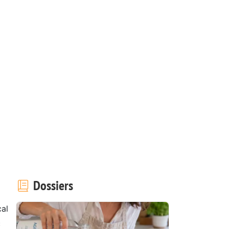
Dossiers
al
c