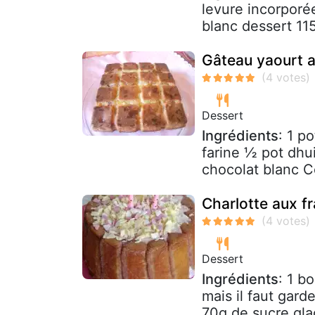
levure incorporé
blanc dessert 115
Gâteau yaourt a
Dessert
Ingrédients
: 1 p
farine ½ pot dh
chocolat blanc Co
Charlotte aux f
Dessert
Ingrédients
: 1 b
mais il faut garde
70g de sucre glac