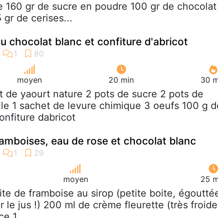
e 160 gr de sucre en poudre 100 gr de chocolat
 gr de cerises...
u chocolat blanc et confiture d'abricot
moyen
20 min
30 m
ot de yaourt nature 2 pots de sucre 2 pots de
uile 1 sachet de levure chimique 3 oeufs 100 g d
nfiture dabricot
ramboises, eau de rose et chocolat blanc
moyen
25 m
oite de framboise au sirop (petite boite, égoutté
r le jus !) 200 ml de crème fleurette (très froide
e 1...