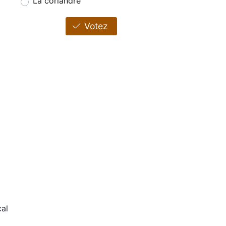
La coriandre
Votez
al