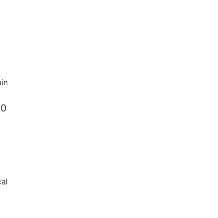
in
80
al