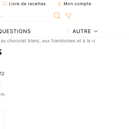
Livre de recettes
Mon compte
QUESTIONS
AUTRE
au chocolat blanc, aux framboises et à la rose
s
0 m
ecette à un ami
ette page
 une question à l'auteur