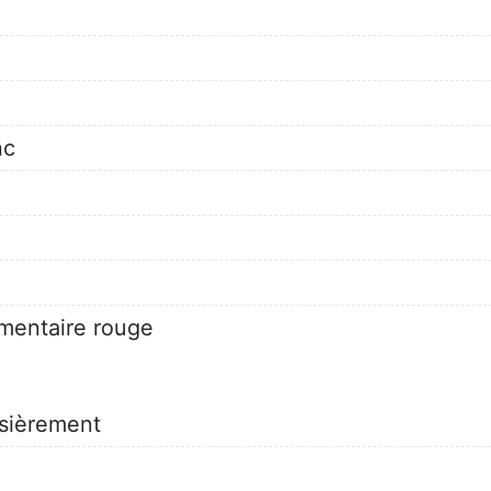
nc
imentaire rouge
ssièrement