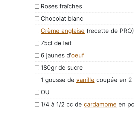
Roses fraîches
Chocolat blanc
Crème anglaise
(recette de PRO)
75cl de lait
6 jaunes d'
oeuf
180gr de sucre
1 gousse de
vanille
coupée en 2 
OU
1/4 à 1/2 cc de
cardamome
en po