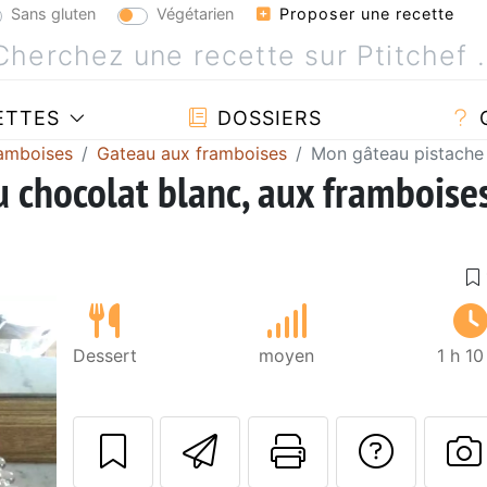
Sans gluten
Végétarien
Proposer une recette
ETTES
DOSSIERS
ramboises
Gateau aux framboises
Mon gâteau pistache 
 chocolat blanc, aux framboise
Dessert
moyen
1 h 1
Envoyer cette r
Imprimer c
Poser