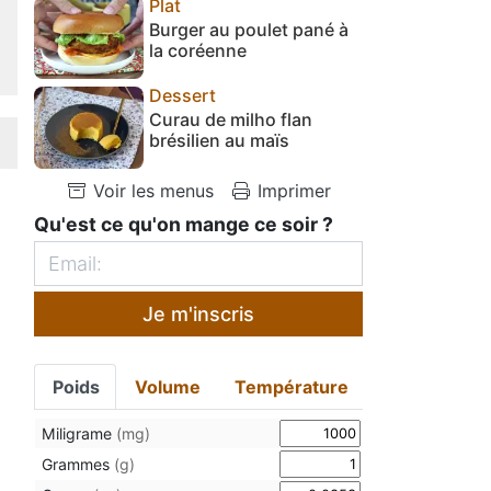
Plat
Burger au poulet pané à
la coréenne
Dessert
Curau de milho flan
brésilien au maïs
Voir les menus
Imprimer
Qu'est ce qu'on mange ce soir ?
Je m'inscris
Poids
Volume
Température
Miligrame
(mg)
Grammes
(g)