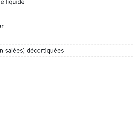
le liquide
er
n salées) décortiquées