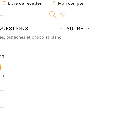
Livre de recettes
Mon compte
QUESTIONS
AUTRE
es, pistaches et chocolat blanc
in
ecette à un ami
ette page
 une question à l'auteur
ublier votre photo de cette r