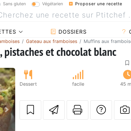
Sans gluten
Végétarien
Proposer une recette
ETTES
DOSSIERS
ramboises
Gateau aux framboises
Muffins aux frambois
 pistaches et chocolat blanc
Dessert
facile
45 m
Envoyer cette r
Imprimer c
Poser
Suivant
P