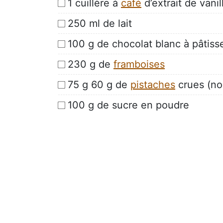
1 cuillère à
café
d’extrait de vanil
250 ml de lait
100 g de chocolat blanc à pâtiss
230 g de
framboises
75 g 60 g de
pistaches
crues (no
100 g de sucre en poudre