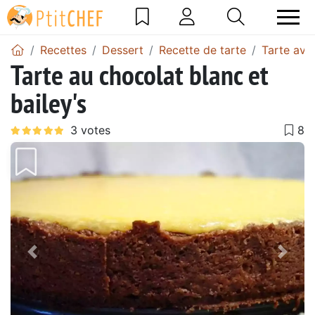
Recettes
Dessert
Recette de tarte
Tarte ave
Tarte au chocolat blanc et
bailey's
Précédent
Suiv