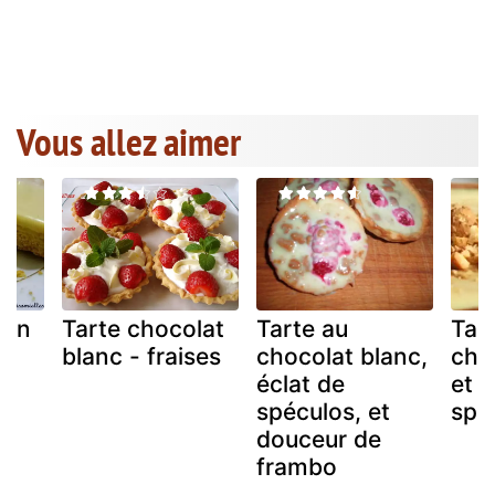
Vous allez aimer
ron
Tarte chocolat
Tarte au
Tar
blanc - fraises
chocolat blanc,
cho
éclat de
et 
spéculos, et
spé
douceur de
frambo