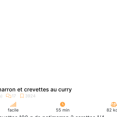
marron et crevettes au curry
facile
55 min
82 kc