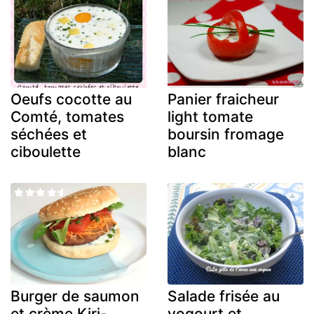
Oeufs cocotte au
Panier fraicheur
Comté, tomates
light tomate
séchées et
boursin fromage
ciboulette
blanc
Burger de saumon
Salade frisée au
et crème Kiri-
yogourt et