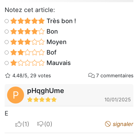
Notez cet article:
Très bon !
Bon
Moyen
Bof
Mauvais
4.48/5, 29 votes
7 commentaires
pHqghUme
P
10/01/2025
E
I apreciate
I do not appreciate
signaler