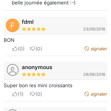
belle journée également :-)
fdml
F
23/09/2016
BON
I apreciate
I do not appreciate
signaler
anonymous
29/08/2016
Super bon les mini croissants
I apreciate
I do not appreciate
signaler