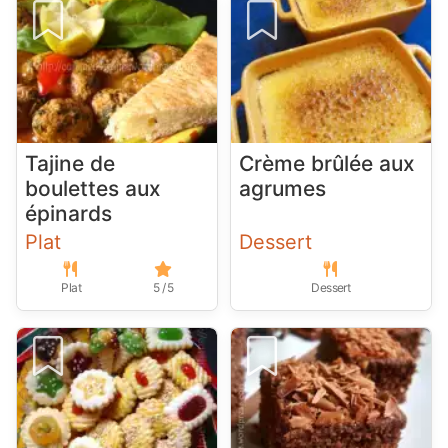
Tajine de
Crème brûlée aux
boulettes aux
agrumes
épinards
Plat
Dessert
Plat
5 / 5
Dessert