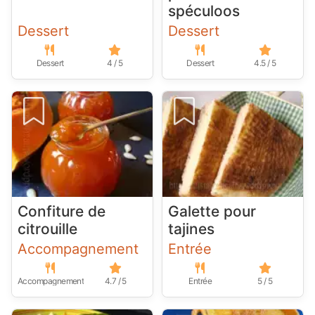
spéculoos
Dessert
Dessert
Dessert
4 / 5
Dessert
4.5 / 5
Confiture de
Galette pour
citrouille
tajines
Accompagnement
Entrée
Accompagnement
4.7 / 5
Entrée
5 / 5