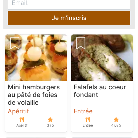
Je m'inscris
Mini hamburgers
Falafels au coeur
au pâté de foies
fondant
de volaille
Apéritif
Entrée
Apéritif
3 / 5
Entrée
4.6 / 5