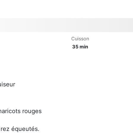
Cuisson
35 min
uiseur
haricots rouges
urez équeutés.