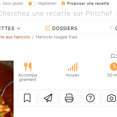
Sans gluten
Végétarien
Proposer une recette
ETTES
DOSSIERS
te aux haricots
Haricots rouges frais
Accompa
moyen
50 m
gnement
Envoyer cette r
Imprimer c
Poser
P