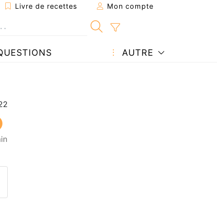
Livre de recettes
Mon compte
QUESTIONS
AUTRE
in
ecette à un ami
ette page
 une question à l'auteur
ublier votre photo de cette r