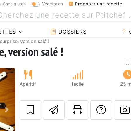
Sans gluten
Végétarien
Proposer une recette
ETTES
DOSSIERS
surprise, version salé !
, version salé !
Apéritif
facile
25 m
Envoyer cette r
Imprimer c
Poser
Suivant
P