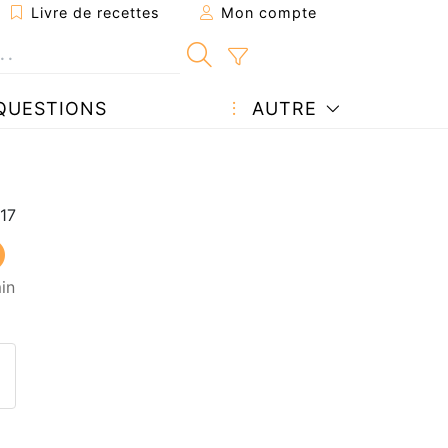
Livre de recettes
Mon compte
QUESTIONS
AUTRE
in
ecette à un ami
ette page
 une question à l'auteur
ublier votre photo de cette r