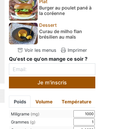
Plat
Burger au poulet pané à
la coréenne
Dessert
Curau de milho flan
brésilien au maïs
Voir les menus
Imprimer
Qu'est ce qu'on mange ce soir ?
Je m'inscris
Poids
Volume
Température
Miligrame
(mg)
Grammes
(g)