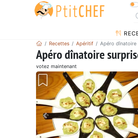
REC
Recettes
Apéritif
Apéro dînatoire 
Apéro dînatoire surprise
votez maintenant
Précédent