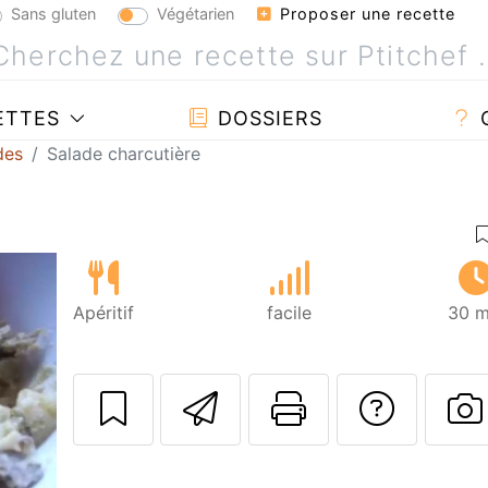
Sans gluten
Végétarien
Proposer une recette
ETTES
DOSSIERS
des
Salade charcutière
Apéritif
facile
30 m
Envoyer cette r
Imprimer c
Poser
P