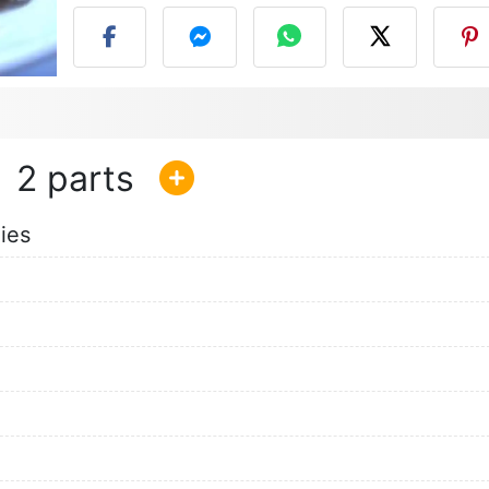
2
lies