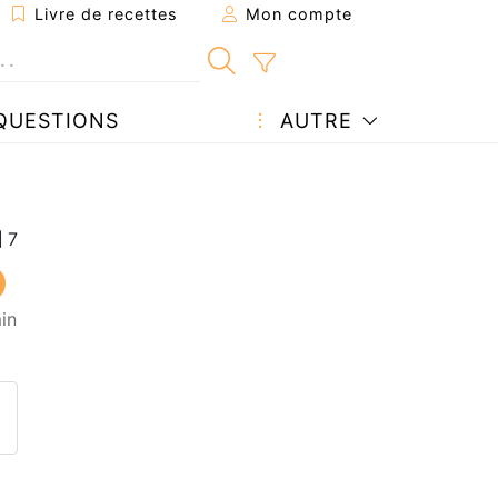
Livre de recettes
Mon compte
QUESTIONS
AUTRE
in
ecette à un ami
ette page
 une question à l'auteur
ublier votre photo de cette r