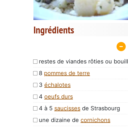
Ingrédients
restes de viandes rôties ou bouil
8
pommes de terre
3
échalotes
4
oeufs durs
4 à 5
saucisses
de Strasbourg
une dizaine de
cornichons