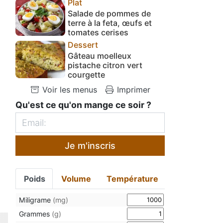
Plat
Salade de pommes de
terre à la feta, œufs et
tomates cerises
Dessert
Gâteau moelleux
pistache citron vert
courgette
Voir les menus
Imprimer
Qu'est ce qu'on mange ce soir ?
Je m'inscris
Poids
Volume
Température
Miligrame
(mg)
Grammes
(g)