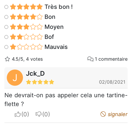
Très bon !
Bon
Moyen
Bof
Mauvais
4.5/5, 4 votes
1 commentaire
Jck_D
J
02/08/2021
Ne devrait-on pas appeler cela une tartine-
flette ?
I apreciate
I do not appreciate
signaler