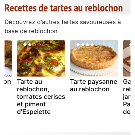
Recettes de tartes au reblochon
Découvrez d'autres tartes savoureuses à
base de reblochon
gnon
Tarte au
Tarte paysanne
Gal
reblochon,
au reblochon
reb
tomates cerises
jam
et piment
Par
d'Espelette
de 