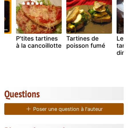
P'tites tartines
Tartines de
Les 
à la cancoillotte
poisson fumé
tart
dima
Questions
Poser une question à l'auteur