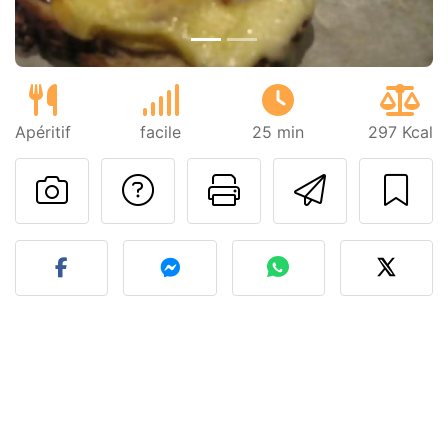
Apéritif
facile
25 min
297 Kcal
Poser une question
Imprimer cet
Envoyer
Publier votre photo de cet