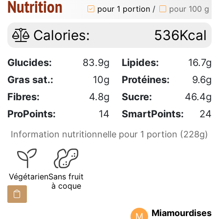
Nutrition
pour 1 portion
/
pour 100 g
Calories:
536Kcal
Glucides:
83.9g
Lipides:
16.7g
Gras sat.:
10g
Protéines:
9.6g
Fibres:
4.8g
Sucre:
46.4g
ProPoints:
14
SmartPoints:
24
Information nutritionnelle pour 1 portion (228g)
Végétarien
Sans fruit
à coque
Miamourdises
M