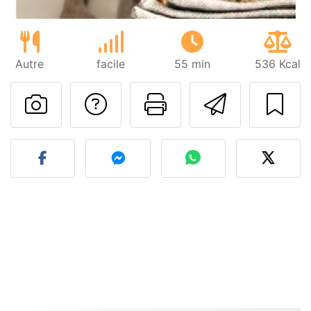
Autre
facile
55 min
536 Kcal
Poser une question
Imprimer cet
Envoyer
Publier votre photo de cet