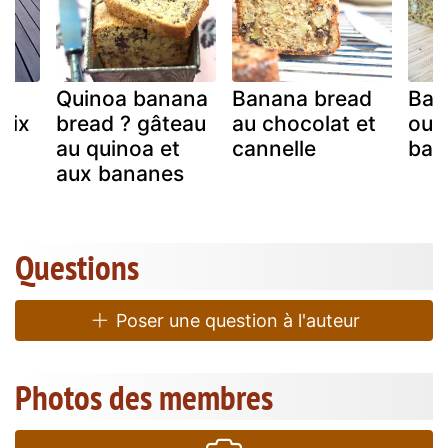
Quinoa banana
Banana bread
Ban
oix
bread ? gâteau
au chocolat et
ou c
au quinoa et
cannelle
ban
aux bananes
Questions
Poser une question à l'auteur
Photos des membres