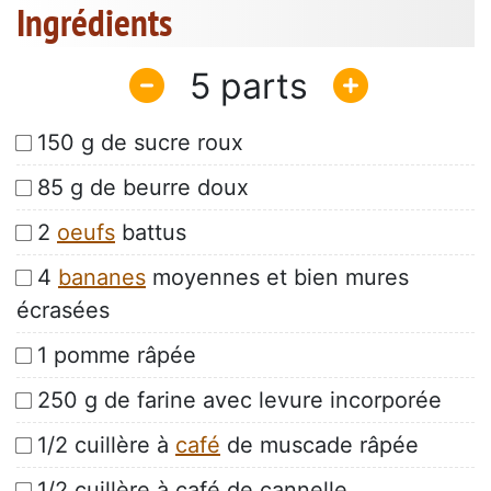
Ingrédients
5
150 g de sucre roux
85 g de beurre doux
2
oeufs
battus
4
bananes
moyennes et bien mures
écrasées
1 pomme râpée
250 g de farine avec levure incorporée
1/2 cuillère à
café
de muscade râpée
1/2 cuillère à café de cannelle