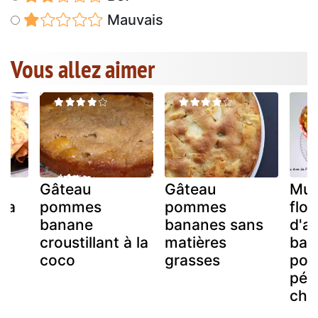
Mauvais
Vous allez aimer
la
Gâteau
Gâteau
Muf
 la
pommes
pommes
flo
banane
bananes sans
d'a
croustillant à la
matières
ban
coco
grasses
pom
pép
cho