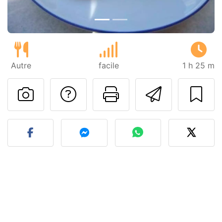
Autre
facile
1 h 25 m
Poser une question
Imprimer cet
Envoyer
Publier votre photo de cet