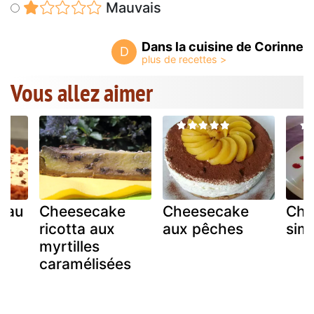
Mauvais
Dans la cuisine de Corinne
D
Vous allez aimer
 au
Cheesecake
Cheesecake
Che
t
ricotta aux
aux pêches
simp
myrtilles
caramélisées