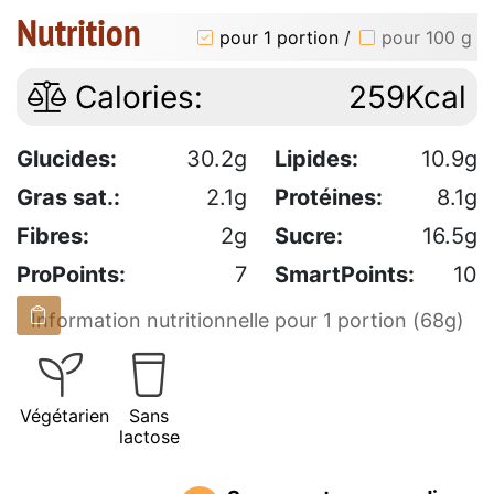
Nutrition
pour 1 portion
/
pour 100 g
Calories:
259Kcal
Glucides:
30.2g
Lipides:
10.9g
Gras sat.:
2.1g
Protéines:
8.1g
Fibres:
2g
Sucre:
16.5g
ProPoints:
7
SmartPoints:
10
Information nutritionnelle pour 1 portion (68g)
Végétarien
Sans
lactose