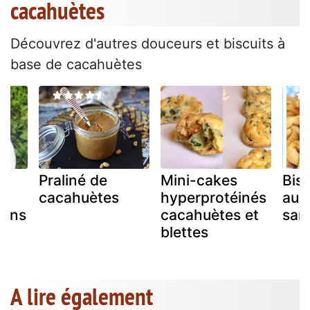
cacahuètes
Découvrez d'autres douceurs et biscuits à
base de cacahuètes
Praliné de
Mini-cakes
Bisc
cacahuètes
hyperprotéinés
aux
sans
cacahuètes et
san
é
blettes
A lire également