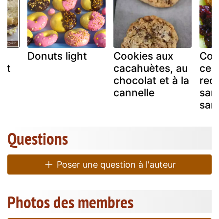
x
Donuts light
Cookies aux
Coo
 et
cacahuètes, au
ceri
chocolat et à la
rece
cannelle
san
san
Questions
Poser une question à l'auteur
Photos des membres