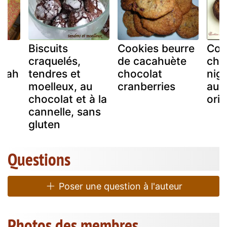
Biscuits
Cookies beurre
Coo
craquelés,
de cacahuète
cho
acah
tendres et
chocolat
nig
moelleux, au
cranberries
aux
chocolat et à la
orig
cannelle, sans
gluten
Questions
Poser une question à l'auteur
Photos des membres