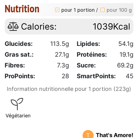
Nutrition
pour 1 portion
/
pour 100 g
Calories:
1039Kcal
Glucides:
113.5g
Lipides:
54.1g
Gras sat.:
27.1g
Protéines:
19.1g
Fibres:
7.3g
Sucre:
69.2g
ProPoints:
28
SmartPoints:
45
Information nutritionnelle pour 1 portion (223g)
Végétarien
That's Amore!
T